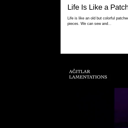
Life Is Like a Patc
Life is like an old but colorful patc
pieces. We can sew and...