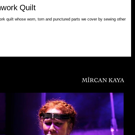
hwork Quilt
hwork quilt whose worn, torn and punctured parts we cover by sewing other