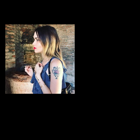
SKAIA Müziğe Evrilen Bir Yaratıcılık
Öyküsü