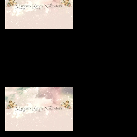
Are Lullabies Good For Babies or For
Their Mothers?