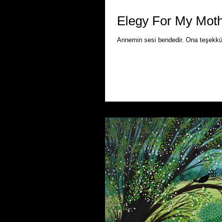
Elegy For My Moth
Annemin sesi bendedir. Ona teşekkür