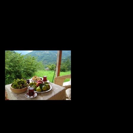
Ninniler Bebeklere mi Yoksa Annelere
mi İyi Geliyor?
Zeynebim Zeynebim