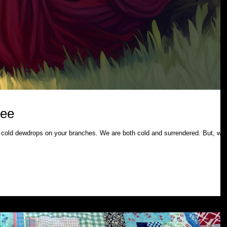
ree
 cold dewdrops on your branches. We are both cold and surrendered. But, we