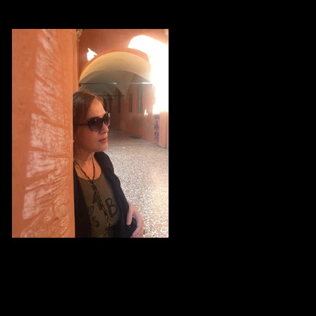
Şimdi Uzaklardasın... Bir Sonbahar
Dosyası