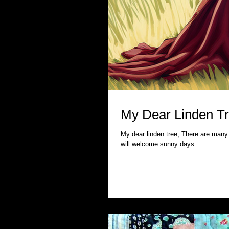
My Dear Linden T
My dear linden tree, There are many
will welcome sunny days...