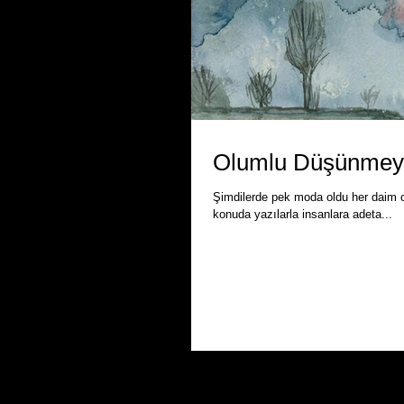
Olumlu Düşünmeye
Şimdilerde pek moda oldu her daim
konuda yazılarla insanlara adeta...