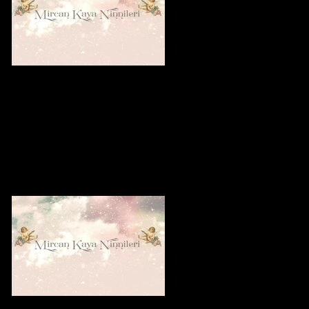
Are Lullabies Good For Babies or For
Their Mothers?