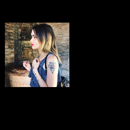
SKAIA Müziğe Evrilen Bir Yaratıcılık
Öyküsü