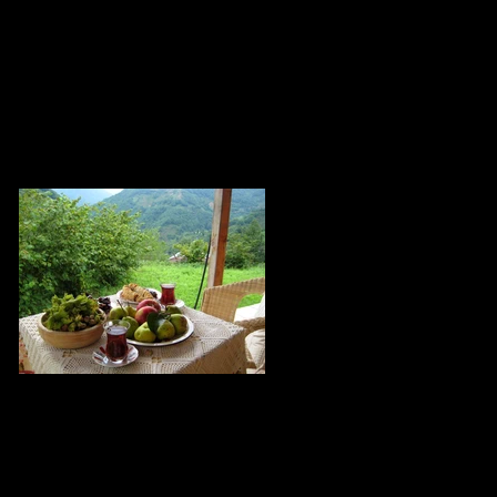
Ninniler Bebeklere mi Yoksa Annelere
mi İyi Geliyor?
Zeynebim Zeynebim