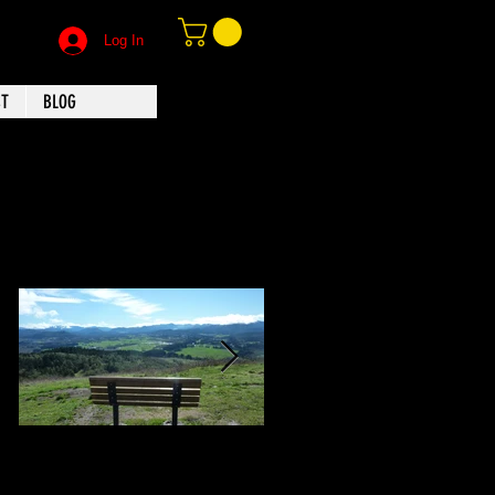
Log In
CT
BLOG
Featured Posts
TAT VAM ASI / THIS
Sevdim Seni
IS YOU