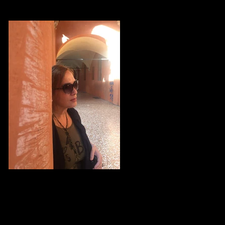
Şimdi Uzaklardasın... Bir Sonbahar
Dosyası