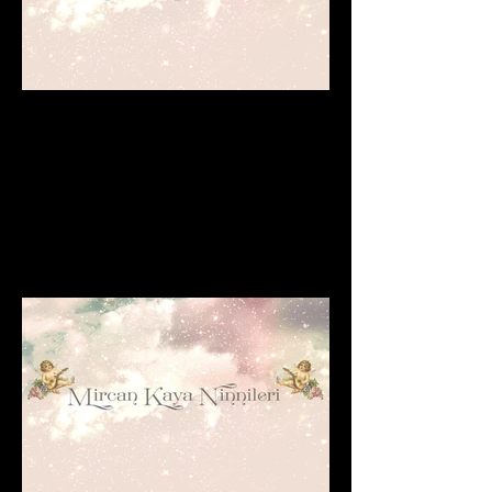
Are Lullabies Good For
Babies or For Their
Mothers?