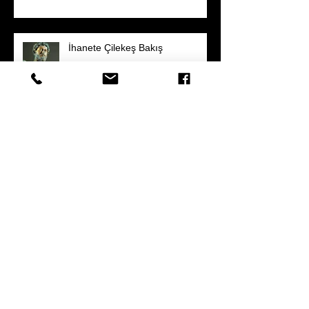
İhanete Çilekeş Bakış
THE WELL
KUYU
Okyanusta Damla Damlada
Okyanus