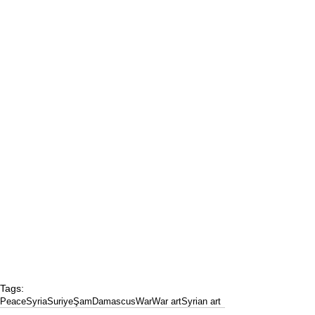
Tags:
Peace
Syria
Suriye
Şam
Damascus
War
War art
Syrian art